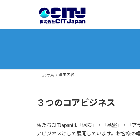
コ
ナ
ン
ビ
テ
ゲ
ン
ー
ツ
シ
へ
ョ
ス
ン
キ
に
ッ
移
プ
動
ホーム
事業内容
３つのコアビジネス
私たちCITJapanは「保険」・「基盤」・「
アビジネスとして展開しています。お客様の