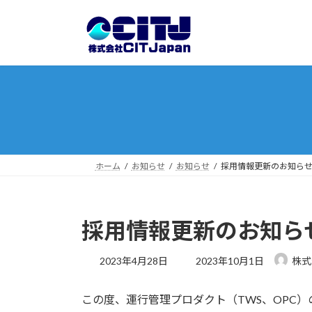
コ
ナ
ン
ビ
テ
ゲ
ン
ー
ツ
シ
へ
ョ
ス
ン
キ
に
ッ
移
プ
動
ホーム
お知らせ
お知らせ
採用情報更新のお知ら
採用情報更新のお知ら
最
2023年4月28日
2023年10月1日
株式会
終
更
この度、運行管理プロダクト（TWS、OPC
新