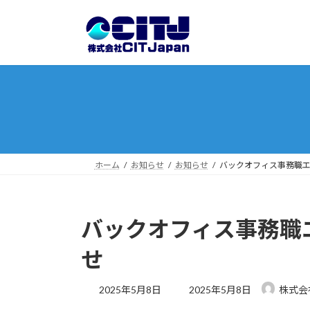
コ
ナ
ン
ビ
テ
ゲ
ン
ー
ツ
シ
へ
ョ
ス
ン
キ
に
ッ
移
プ
動
ホーム
お知らせ
お知らせ
バックオフィス事務職
バックオフィス事務職
せ
最
2025年5月8日
2025年5月8日
株式会社
終