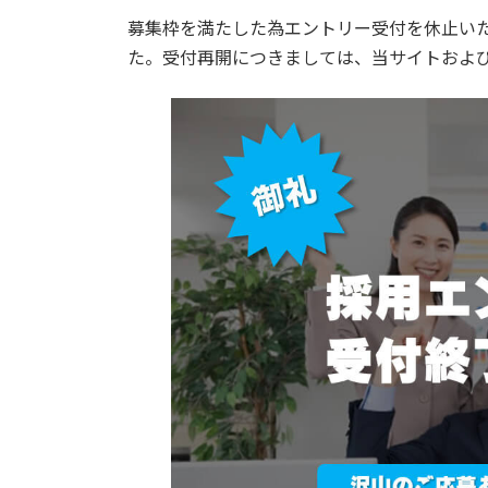
更
募集枠を満たした為エントリー受付を休止い
新
日
た。受付再開につきましては、当サイトおよ
時
: